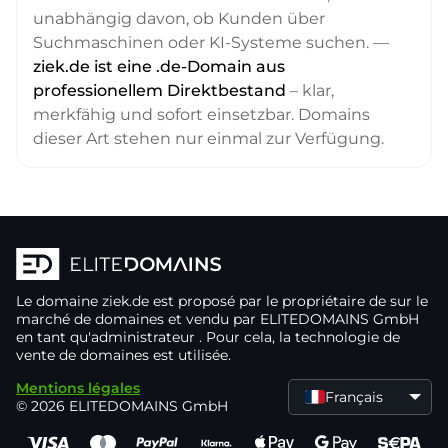
unabhängig davon, ob Kunden über
Suchmaschinen oder KI-Systeme suchen. —
ziek.de ist eine .de-Domain aus
professionellem Direktbestand
– klar,
merkfähig und sofort einsetzbar. Domains
dieser Art stehen nur einmal zur Verfügung.
Le domaine
ziek.de
est proposé par le propriétaire de
sur le
marché de domaines
et vendu par ELITEDOMAINS GmbH
en tant qu'administrateur
. Pour cela, la technologie de
vente de domaines
est utilisée.
Mentions légales
Français
© 2026 ELITEDOMAINS GmbH