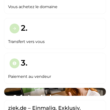
Vous achetez le domaine
2.
arrow_forward
Transfert vers vous
3.
paid
Paiement au vendeur
ziek.de – Einmalig. Exklusiv.