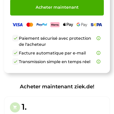
Acheter maintenant
check
Paiement sécurisé avec protection
info_outline
de l'acheteur
check
Facture automatique par e-mail
info_outline
check
Transmission simple en temps réel
info_outline
Acheter maintenant ziek.de!
1.
shopping_cart